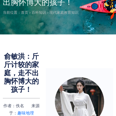
出胸怀博大的孩子！
当前位置：
首页
>
百科知识
>
现代家庭教育知识
俞敏洪：斤
斤计较的家
庭，走不出
胸怀博大的
孩子！
作者：佚名 来源
于：
趣味地理