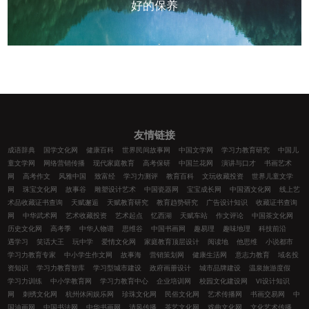
好的保养
友情链接
成语辞典
国学文化网
健康百科
世界民间故事网
中国文学网
学习力教育研究
中国儿
童文学网
网络营销传播
现代家庭教育
高考保研
中国兰花网
演讲与口才
书画艺术
网
高考作文
风雅中国
致富经
学习力测评
教育百科
文玩收藏投资
世界儿童文学
网
珠宝文化网
故事谷
雕塑设计艺术
中国瓷器网
宝宝成长网
中国酒文化网
线上艺
术品收藏证书查询
天赋邂逅
天赋教育研究
教育趋势研究
广告设计知识
收藏证书查询
网
中华武术网
艺术收藏投资
艺术起点
忆西湖
天赋车站
作文评论
中国茶文化网
历史文化网
高考季
中华人物谱
思维谷
中国书画网
趣易理
趣味地理
科技前沿
遇学习
笑话大王
玩中学
爱情文化网
家庭教育顶层设计
阅读地
他思维
小说都市
学习力教育专家
中小学生作文网
故事海
营销策划网
健康生活网
意志力教育
域名投
资知识
学习力教育智库
学习型城市建设
政府画册设计
城市品牌建设
温泉旅游度假
学习力训练
中小学教育网
学习力教育中心
企业培训网
校园文化建设网
VI设计知识
网
刺绣文化网
杭州休闲娱乐网
珍珠文化网
民俗文化网
艺术传播网
书画交易网
中
国油画网
中国书法网
中华书画网
清风传播
茶艺文化网
戏曲文化网
文化艺术传播