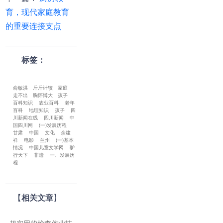
育，现代家庭教育
的重要连接支点
标签：
俞敏洪
斤斤计较
家庭
走不出
胸怀博大
孩子
百科知识
农业百科
老年
百科
地理知识
孩子
四
川新闻在线
四川新闻
中
国四川网
(一)发展历程
甘肃
中国
文化
余建
祥
电影
兰州
(一)基本
情况
中国儿童文学网
驴
行天下
非遗
一、发展历
程
【
相关文章
】