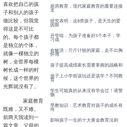
喜欢把自己的孩
厨房教育，现代家庭教育的重要连接
支
子和别人的孩子
研究表明：这8类孩子，是天生的爱
做比较，但我觉
因斯
得这是不可比
开学啦，为孩子准备好3个本子，学
的。每个孩子都
习成
是独立的个体，
俞敏洪：斤斤计较的家庭，走不出胸
怀博
就像一棵独立的
树，全世界每棵
孩子提高成绩家长需要掌握的战略和
树长成一样的时
孩子上小学前该玩还是该学？不同教
候，这个世界的
育
光辉就没有了。
学生可能真的从来没有学会过！请警
惕
家庭教育
早教知识：艺术教育对孩子的成长有
何
既难，又不难。
前两天我读到一
影响孩子一生的十大黄金教育法则
篇文章，父母的