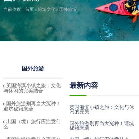
当前位置：
首页
>
旅游文化
>
国外旅游
国外旅游
最新内容
英国海滨小镇之旅：文化
与休闲的完美结合
国外旅游别再当大冤种！
英国海滨小镇之旅：文化与休
避坑秘籍来袭
闲的完美
出国（境）旅行应注意什
国外旅游别再当大冤种！避坑
么
秘籍来袭