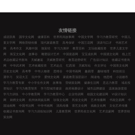
友情链接
成语辞典
国学文化网
健康百科
世界民间故事网
中国文学网
学习力教育研究
中国儿
童文学网
网络营销传播
现代家庭教育
高考保研
中国兰花网
演讲与口才
书画艺术
网
高考作文
风雅中国
致富经
学习力测评
教育百科
文玩收藏投资
世界儿童文学
网
珠宝文化网
故事谷
雕塑设计艺术
中国瓷器网
宝宝成长网
中国酒文化网
线上艺
术品收藏证书查询
天赋邂逅
天赋教育研究
教育趋势研究
广告设计知识
收藏证书查询
网
中华武术网
艺术收藏投资
艺术起点
忆西湖
天赋车站
作文评论
中国茶文化网
历史文化网
高考季
中华人物谱
思维谷
中国书画网
趣易理
趣味地理
科技前沿
遇学习
笑话大王
玩中学
爱情文化网
家庭教育顶层设计
阅读地
他思维
小说都市
学习力教育专家
中小学生作文网
故事海
营销策划网
健康生活网
意志力教育
域名投
资知识
学习力教育智库
学习型城市建设
政府画册设计
城市品牌建设
温泉旅游度假
学习力训练
中小学教育网
学习力教育中心
企业培训网
校园文化建设网
VI设计知识
网
刺绣文化网
杭州休闲娱乐网
珍珠文化网
民俗文化网
艺术传播网
书画交易网
中
国油画网
中国书法网
中华书画网
清风传播
茶艺文化网
戏曲文化网
文化艺术传播
收藏证书查询网
学习力训练知识网
儿童教育网
世界民俗文化网
艺术启蒙网
世界营销
策划网