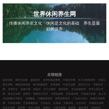
世界休闲养生网
传播休闲养生文化 休闲是文化的基础 养生是最
好的保养
友情链接
成语辞典
国学文化网
健康百科
世界民间故事网
中国文学网
学习力教育研究
中国儿
童文学网
网络营销传播
现代家庭教育
高考保研
中国兰花网
演讲与口才
书画艺术
网
高考作文
风雅中国
致富经
学习力测评
教育百科
文玩收藏投资
世界儿童文学
网
珠宝文化网
故事谷
雕塑设计艺术
中国瓷器网
宝宝成长网
中国酒文化网
线上艺
术品收藏证书查询
天赋邂逅
天赋教育研究
教育趋势研究
广告设计知识
收藏证书查询
网
中华武术网
艺术收藏投资
艺术起点
忆西湖
天赋车站
作文评论
中国茶文化网
历史文化网
高考季
中华人物谱
思维谷
中国书画网
趣易理
趣味地理
科技前沿