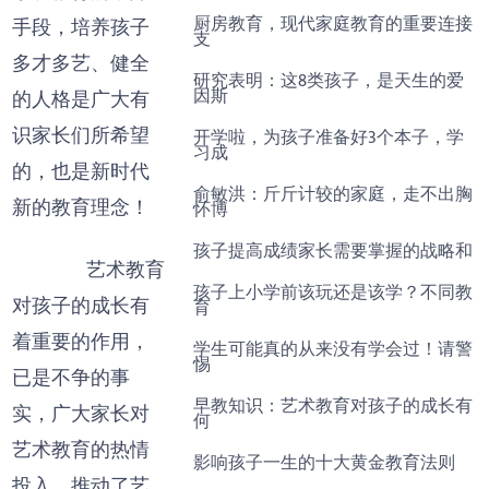
厨房教育，现代家庭教育的重要连接
手段，培养孩子
支
多才多艺、健全
研究表明：这8类孩子，是天生的爱
因斯
的人格是广大有
识家长们所希望
开学啦，为孩子准备好3个本子，学
习成
的，也是新时代
俞敏洪：斤斤计较的家庭，走不出胸
新的教育理念！
怀博
孩子提高成绩家长需要掌握的战略和
艺术教育
孩子上小学前该玩还是该学？不同教
对孩子的成长有
育
着重要的作用，
学生可能真的从来没有学会过！请警
惕
已是不争的事
早教知识：艺术教育对孩子的成长有
实，广大家长对
何
艺术教育的热情
影响孩子一生的十大黄金教育法则
投入，推动了艺