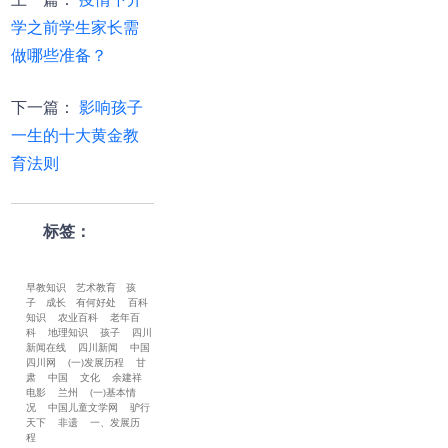
上一篇
：
疫情下开
学之前学生家长需
做哪些准备？
下一篇
：
影响孩子
一生的十大黄金教
育法则
标签：
早教知识
艺术教育
孩
子
成长
有何好处
百科
知识
农业百科
老年百
科
地理知识
孩子
四川
新闻在线
四川新闻
中国
四川网
(一)发展历程
甘
肃
中国
文化
余建祥
电影
兰州
(一)基本情
况
中国儿童文学网
驴行
天下
非遗
一、发展历
程