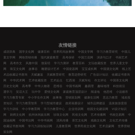
友情链接
成语辞典
国学文化网
健康百科
世界民间故事网
中国文学网
学习力教育研究
中国儿
童文学网
网络营销传播
现代家庭教育
高考保研
中国兰花网
演讲与口才
书画艺术
网
高考作文
风雅中国
致富经
学习力测评
教育百科
文玩收藏投资
世界儿童文学
网
珠宝文化网
故事谷
雕塑设计艺术
中国瓷器网
宝宝成长网
中国酒文化网
线上艺
术品收藏证书查询
天赋邂逅
天赋教育研究
教育趋势研究
广告设计知识
收藏证书查询
网
中华武术网
艺术收藏投资
艺术起点
忆西湖
天赋车站
作文评论
中国茶文化网
历史文化网
高考季
中华人物谱
思维谷
中国书画网
趣易理
趣味地理
科技前沿
遇学习
笑话大王
玩中学
爱情文化网
家庭教育顶层设计
阅读地
他思维
小说都市
学习力教育专家
中小学生作文网
故事海
营销策划网
健康生活网
意志力教育
域名投
资知识
学习力教育智库
学习型城市建设
政府画册设计
城市品牌建设
温泉旅游度假
学习力训练
中小学教育网
学习力教育中心
企业培训网
校园文化建设网
VI设计知识
网
刺绣文化网
杭州休闲娱乐网
珍珠文化网
民俗文化网
艺术传播网
书画交易网
中
国油画网
中国书法网
中华书画网
清风传播
茶艺文化网
戏曲文化网
文化艺术传播
收藏证书查询网
学习力训练知识网
儿童教育网
世界民俗文化网
艺术启蒙网
世界营销
策划网