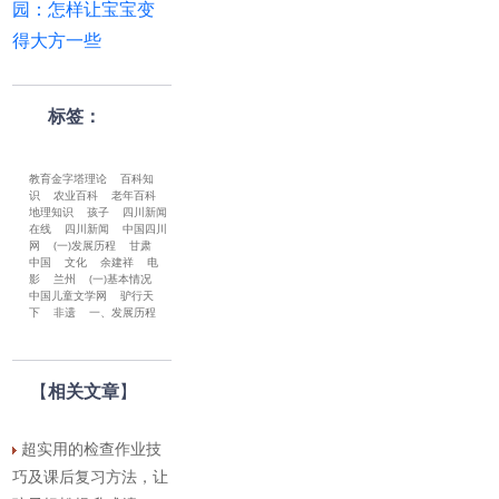
园：怎样让宝宝变
得大方一些
标签：
教育金字塔理论
百科知
识
农业百科
老年百科
地理知识
孩子
四川新闻
在线
四川新闻
中国四川
网
(一)发展历程
甘肃
中国
文化
余建祥
电
影
兰州
(一)基本情况
中国儿童文学网
驴行天
下
非遗
一、发展历程
【
相关文章
】
超实用的检查作业技
巧及课后复习方法，让