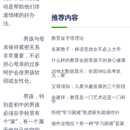
动是帮助他们排
遣情绪的好办
推荐内容
法。
教育金字塔理论
·男孩与母
亲保持紧密关系
名家教子：林语堂劝女不必上大学
非常重要，不必
什么样的教育会损害孩子的身心健康
担心母亲的过多
2018大数据显示：全国58位高考状
呵护会使男孩软
元，家
弱或女性化。
父母须知：儿童兴趣发展的三个阶段
·男孩，特
余建祥：教育是一门艺术还是一门科
学
别是初中的男孩
拒绝“学习困难”焦虑家长能做些什
必须在学校里有
个“家”，有一个属
做作业拖拉？有一种“学习困难”是家