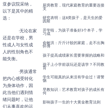
亚参议院采纳，
厨房教育，现代家庭教育的重要连接
支
以下是其中的精
研究表明：这8类孩子，是天生的爱
选：
因斯
开学啦，为孩子准备好3个本子，学
·无论在家
习成
还是在学校，男
俞敏洪：斤斤计较的家庭，走不出胸
性成人与女性成
怀博
人的性别角色不
孩子提高成绩家长需要掌握的战略和
能失衡。
孩子上小学前该玩还是该学？不同教
育
·男孩通常
学生可能真的从来没有学会过！请警
把内心感受转化
惕
为身体动作，因
早教知识：艺术教育对孩子的成长有
此当他们遇到情
何
绪问题时，让他
影响孩子一生的十大黄金教育法则
们从事喜欢的运