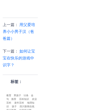
上一篇
：
用父爱培
养小小男子汉（爸
爸篇）
下一篇
：
如何让宝
宝在快乐的游戏中
识字？
标签：
教育
男孩子
52条
金
句
推荐
百科知识
农业
百科
老年百科
地理知
识
孩子
四川新闻在线