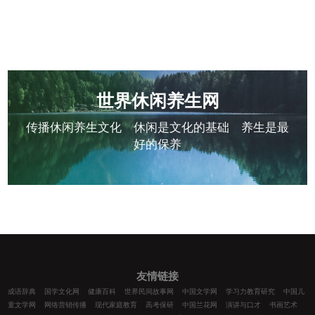
世界休闲养生网
传播休闲养生文化 休闲是文化的基础 养生是最
好的保养
友情链接
成语辞典
国学文化网
健康百科
世界民间故事网
中国文学网
学习力教育研究
中国儿
童文学网
网络营销传播
现代家庭教育
高考保研
中国兰花网
演讲与口才
书画艺术