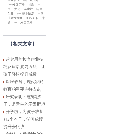
四川新闻
中国四川网
(一)发展历程
甘肃
中
国
文化
余建祥
电影
兰州
(一)基本情况
中国
儿童文学网
驴行天下
非
遗
一、发展历程
【
相关文章
】
超实用的检查作业技
巧及课后复习方法，让
孩子轻松提升成绩
厨房教育，现代家庭
教育的重要连接支点
研究表明：这8类孩
子，是天生的爱因斯坦
开学啦，为孩子准备
好3个本子，学习成绩
提升会很快