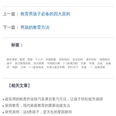
上一篇
：
教育男孩子必备的四大原则
下一篇
：
男孩的教育方法
标签：
家长课堂
教育
男孩
十三大
关键因素
百科知识
农业百科
老年百科
地理知识
孩子
四川新闻在线
四川新闻
中国四川网
(一)发展历程
甘肃
中国
文化
余建
祥
电影
兰州
(一)基本情况
中国儿童文学网
驴行天下
非遗
一、发展历程
【
相关文章
】
超实用的检查作业技巧及课后复习方法，让孩子轻松提升成绩
厨房教育，现代家庭教育的重要连接支点
研究表明：这8类孩子，是天生的爱因斯坦