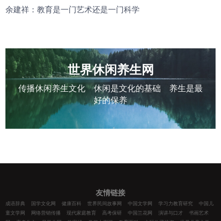
余建祥：教育是一门艺术还是一门科学
世界休闲养生网
传播休闲养生文化 休闲是文化的基础 养生是最
好的保养
友情链接
成语辞典
国学文化网
健康百科
世界民间故事网
中国文学网
学习力教育研究
中国儿
童文学网
网络营销传播
现代家庭教育
高考保研
中国兰花网
演讲与口才
书画艺术