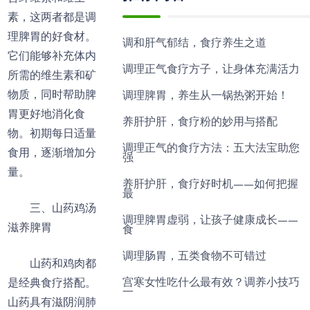
素，这两者都是调
理脾胃的好食材。
调和肝气郁结，食疗养生之道
它们能够补充体内
调理正气食疗方子，让身体充满活力
所需的维生素和矿
物质，同时帮助脾
调理脾胃，养生从一锅热粥开始！
胃更好地消化食
养肝护肝，食疗粉的妙用与搭配
物。初期每日适量
调理正气的食疗方法：五大法宝助您
食用，逐渐增加分
强
量。
养肝护肝，食疗好时机——如何把握
最
三、山药鸡汤
调理脾胃虚弱，让孩子健康成长——
滋养脾胃
食
调理肠胃，五类食物不可错过
山药和鸡肉都
宫寒女性吃什么最有效？调养小技巧
是经典食疗搭配。
一
山药具有滋阴润肺