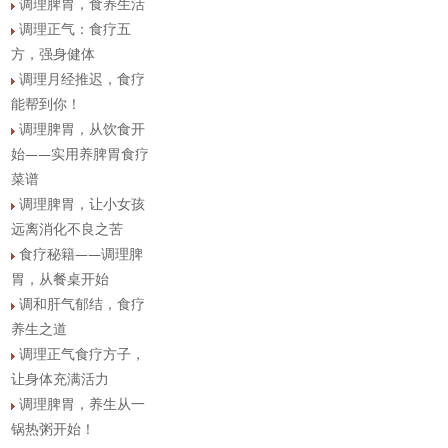
调理脾胃，食养生活
调理正气：食疗五
方，强身健体
调理月经推迟，食疗
能帮到你！
调理脾胃，从饮食开
始——实用养脾胃食疗
菜谱
调理脾胃，让小女孩
远离消化不良之苦
食疗秘籍——调理脾
胃，从餐桌开始
调和肝气郁结，食疗
养生之道
调理正气食疗方子，
让身体充满活力
调理脾胃，养生从一
锅热粥开始！