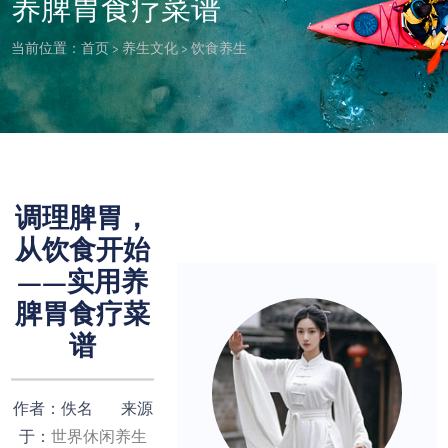
养脾胃食疗菜谱
当前位置：
首页
>
养生文化
>
饮食养生
调理脾胃，
从饮食开始
——实用养
脾胃食疗菜
谱
作者：佚名 来源
于：
世界休闲养生