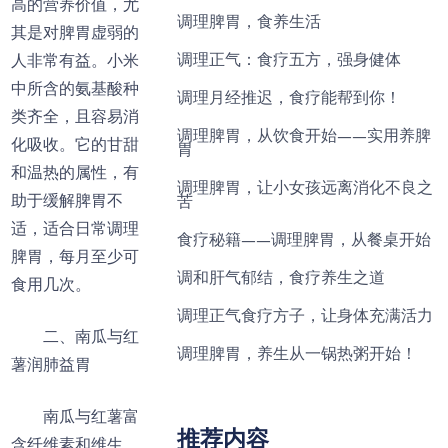
高的营养价值，尤
调理脾胃，食养生活
其是对脾胃虚弱的
调理正气：食疗五方，强身健体
人非常有益。小米
中所含的氨基酸种
调理月经推迟，食疗能帮到你！
类齐全，且容易消
调理脾胃，从饮食开始——实用养脾
化吸收。它的甘甜
胃
和温热的属性，有
调理脾胃，让小女孩远离消化不良之
助于缓解脾胃不
苦
适，适合日常调理
食疗秘籍——调理脾胃，从餐桌开始
脾胃，每月至少可
调和肝气郁结，食疗养生之道
食用几次。
调理正气食疗方子，让身体充满活力
二、南瓜与红
调理脾胃，养生从一锅热粥开始！
薯润肺益胃
南瓜与红薯富
推荐内容
含纤维素和维生