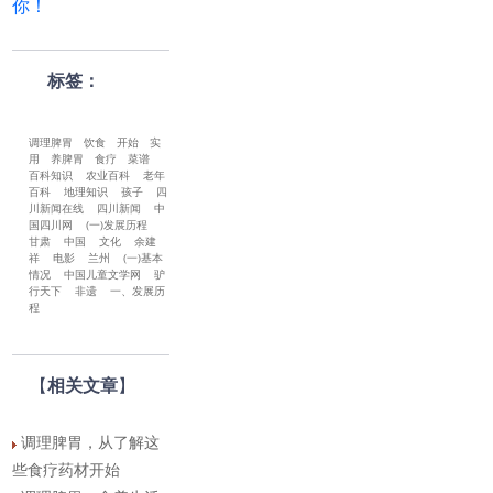
你！
标签：
调理脾胃
饮食
开始
实
用
养脾胃
食疗
菜谱
百科知识
农业百科
老年
百科
地理知识
孩子
四
川新闻在线
四川新闻
中
国四川网
(一)发展历程
甘肃
中国
文化
余建
祥
电影
兰州
(一)基本
情况
中国儿童文学网
驴
行天下
非遗
一、发展历
程
【
相关文章
】
调理脾胃，从了解这
些食疗药材开始