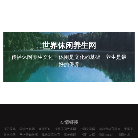
世界休闲养生网
传播休闲养生文化 休闲是文化的基础 养生是最
好的保养
友情链接
成语辞典
国学文化网
健康百科
世界民间故事网
中国文学网
学习力教育研究
中国儿
童文学网
网络营销传播
现代家庭教育
高考保研
中国兰花网
演讲与口才
书画艺术