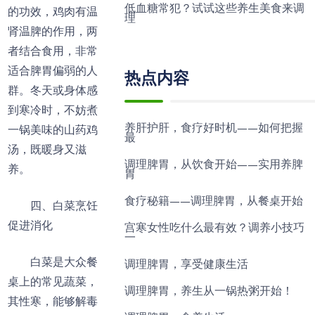
低血糖常犯？试试这些养生美食来调
的功效，鸡肉有温
理
肾温脾的作用，两
者结合食用，非常
适合脾胃偏弱的人
热点内容
群。冬天或身体感
到寒冷时，不妨煮
养肝护肝，食疗好时机——如何把握
一锅美味的山药鸡
最
汤，既暖身又滋
调理脾胃，从饮食开始——实用养脾
养。
胃
食疗秘籍——调理脾胃，从餐桌开始
四、白菜烹饪
促进消化
宫寒女性吃什么最有效？调养小技巧
一
白菜是大众餐
调理脾胃，享受健康生活
桌上的常见蔬菜，
调理脾胃，养生从一锅热粥开始！
其性寒，能够解毒