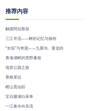
推荐内容
触摸阿拉斯加
三江并流——树的记忆与旅程
“水垢”与奇观——九寨沟、黄龙的
青海湖畔的荒野暑假
地质公园之旅
香格里拉
崂山觅仙踪
宝石缀满白床单
一江春水向东流