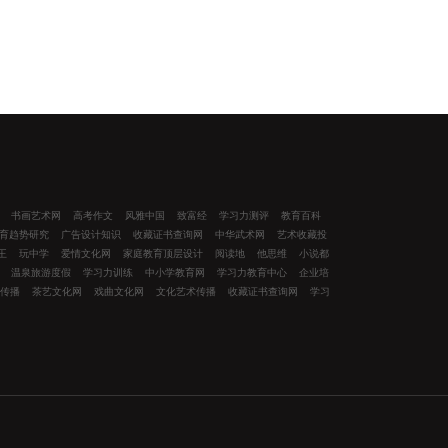
书画艺术网
高考作文
风雅中国
致富经
学习力测评
教育百科
育趋势研究
广告设计知识
收藏证书查询网
中华武术网
艺术收藏投
王
玩中学
爱情文化网
家庭教育顶层设计
阅读地
他思维
小说都
温泉旅游度假
学习力训练
中小学教育网
学习力教育中心
企业培
风传播
茶艺文化网
戏曲文化网
文化艺术传播
收藏证书查询网
学习