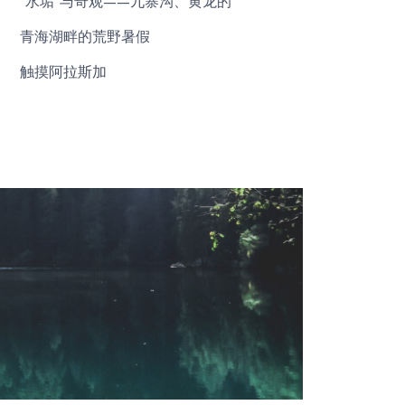
“水垢”与奇观——九寨沟、黄龙的
青海湖畔的荒野暑假
触摸阿拉斯加