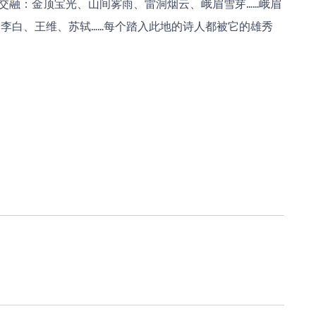
乳交融：金顶宝光、山间雾雨、雷洞烟云、峨眉雪芽……峨眉
李白、王维、苏轼……每个踏入此地的诗人都被它的雄秀