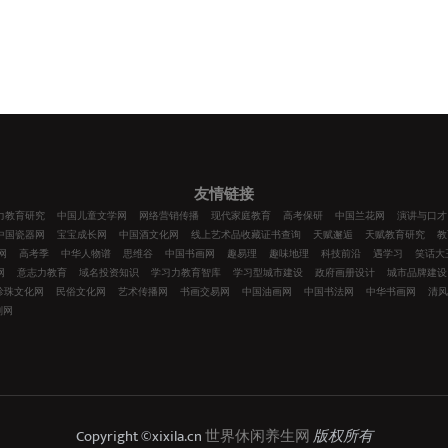
友情链接
力教育研究
中国儿童文学网
网络营销传播
现代家庭教育
高考保研
中国兰花网
演讲与口才
中国瓷器网
宝宝成长网
中国酒文化网
线上艺术品收藏证书查询
天赋邂逅
天赋教育研究
教
网
高考季
中华人物谱
思维谷
中国书画网
趣易理
趣味地理
科技前沿
遇学习
笑话大
网
意志力教育
域名投资知识
学习力教育智库
学习型城市建设
政府画册设计
城市品牌建设
珍珠文化网
民俗文化网
艺术传播网
书画交易网
中国油画网
中国书法网
中华书画网
清
划网
Copyright ©xixila.cn
世界休闲养生网
版权所有