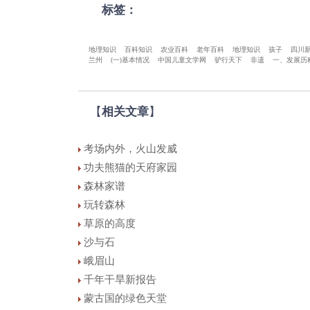
标签：
地理知识
百科知识
农业百科
老年百科
地理知识
孩子
四川
兰州
(一)基本情况
中国儿童文学网
驴行天下
非遗
一、发展历
【
相关文章
】
考场内外，火山发威
功夫熊猫的天府家园
森林家谱
玩转森林
草原的高度
沙与石
峨眉山
千年干旱新报告
蒙古国的绿色天堂