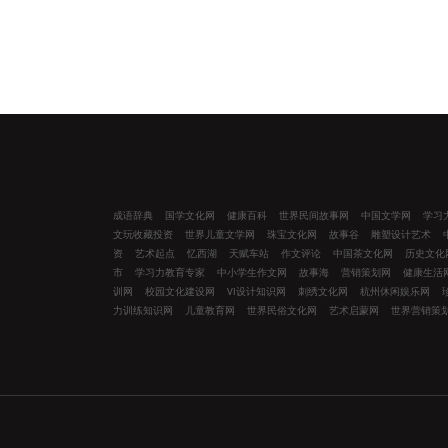
成语辞典
国学文化网
健康百科
世界民间故事网
中国文学网
学习
文玩收藏投资
世界儿童文学网
珠宝文化网
故事谷
雕塑设计艺术
资
艺术起点
忆西湖
天赋车站
作文评论
中国茶文化网
历史文化
市
学习力教育专家
中小学生作文网
故事海
营销策划网
健康生活
训网
校园文化建设网
VI设计知识网
刺绣文化网
杭州休闲娱乐网
力训练知识网
儿童教育网
世界民俗文化网
艺术启蒙网
世界营销策