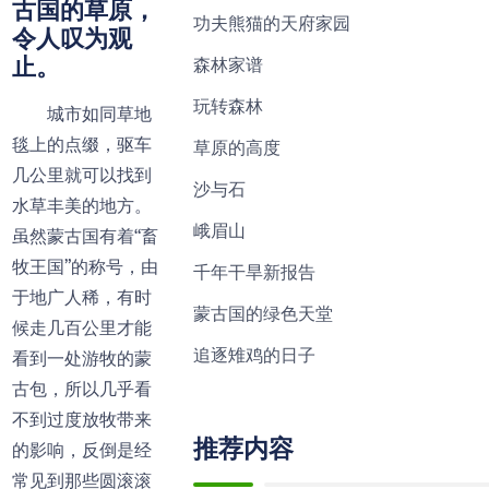
古国的草原，
功夫熊猫的天府家园
令人叹为观
止。
森林家谱
玩转森林
城市如同草地
毯上的点缀，驱车
草原的高度
几公里就可以找到
沙与石
水草丰美的地方。
峨眉山
虽然蒙古国有着“畜
牧王国”的称号，由
千年干旱新报告
于地广人稀，有时
蒙古国的绿色天堂
候走几百公里才能
追逐雉鸡的日子
看到一处游牧的蒙
古包，所以几乎看
不到过度放牧带来
推荐内容
的影响，反倒是经
常见到那些圆滚滚