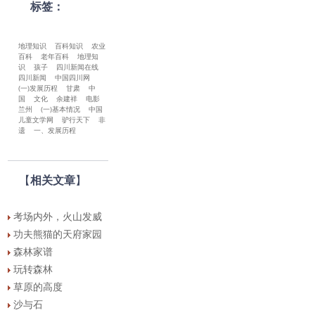
标签：
地理知识
百科知识
农业
百科
老年百科
地理知
识
孩子
四川新闻在线
四川新闻
中国四川网
(一)发展历程
甘肃
中
国
文化
余建祥
电影
兰州
(一)基本情况
中国
儿童文学网
驴行天下
非
遗
一、发展历程
【
相关文章
】
考场内外，火山发威
功夫熊猫的天府家园
森林家谱
玩转森林
草原的高度
沙与石