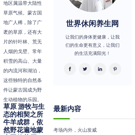
地区属温带大陆性
草原气候。蒙古国
世界休闲养生网
地广人稀，除了广
袤的草原，还有大
让我们的身体更健康，让我
片的针叶林、荒无
们的生命更有意义，让我们
人烟的戈壁、常年
的生活充满阳光！
积雪的高山、大量
的内流河和湖泊，
这些独特的自然条
件让蒙古国成为野
生动植物的乐园。
草原 游牧与生
最新内容
态的相契之所
牛羊成群，依
然野花遍地蒙
考场内外，火山发威