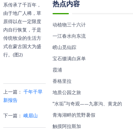
热点内容
系传承了千百年，
由于地广人稀，草
原得以在一定限度
动植物三十六计
内自行恢复，于是
一江春水向东流
传统牧业的生活方
式在蒙古国大为盛
崂山觅仙踪
行。(图2)
宝石缀满白床单
霞浦
香格里拉
上一篇
：
千年干旱
地质公园之旅
新报告
“水垢”与奇观——九寨沟、黄龙的
青海湖畔的荒野暑假
下一篇
：
峨眉山
触摸阿拉斯加