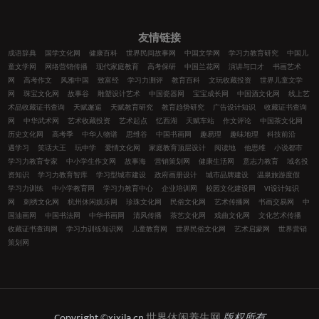
友情链接
成语辞典
国学文化网
健康百科
世界民间故事网
中国文学网
学习力教育研究
中国儿
童文学网
网络营销传播
现代家庭教育
高考保研
中国兰花网
演讲与口才
书画艺术
网
高考作文
风雅中国
致富经
学习力测评
教育百科
文玩收藏投资
世界儿童文学
网
珠宝文化网
故事谷
雕塑设计艺术
中国瓷器网
宝宝成长网
中国酒文化网
线上艺
术品收藏证书查询
天赋邂逅
天赋教育研究
教育趋势研究
广告设计知识
收藏证书查询
网
中华武术网
艺术收藏投资
艺术起点
忆西湖
天赋车站
作文评论
中国茶文化网
历史文化网
高考季
中华人物谱
思维谷
中国书画网
趣易理
趣味地理
科技前沿
遇学习
笑话大王
玩中学
爱情文化网
家庭教育顶层设计
阅读地
他思维
小说都市
学习力教育专家
中小学生作文网
故事海
营销策划网
健康生活网
意志力教育
域名投
资知识
学习力教育智库
学习型城市建设
政府画册设计
城市品牌建设
温泉旅游度假
学习力训练
中小学教育网
学习力教育中心
企业培训网
校园文化建设网
VI设计知识
网
刺绣文化网
杭州休闲娱乐网
珍珠文化网
民俗文化网
艺术传播网
书画交易网
中
国油画网
中国书法网
中华书画网
清风传播
茶艺文化网
戏曲文化网
文化艺术传播
收藏证书查询网
学习力训练知识网
儿童教育网
世界民俗文化网
艺术启蒙网
世界营销
策划网
Copyright ©xixila.cn
世界休闲养生网
版权所有