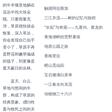
的牛羊惬意地躺在
触摸阿拉斯加
花丛中间大块朵
三江并流——树的记忆与旅程
颐。只要雨量充
沛，草原很快就会
“水垢”与奇观——九寨沟、黄龙的
恢复，深入草丛，
青海湖畔的荒野暑假
你会发现自己似乎
地质公园之旅
变小了，草原不再
是野花和嫩草编成
香格里拉
的毯子，到更像是
崂山觅仙踪
遮天蔽日的丛林。
宝石缀满白床单
蓝天、白云、
一江春水向东流
草地与悠闲的牛
动植物三十六计
群，构成了草原的
经典景象。(图1)牲
畜与牧民之间的关