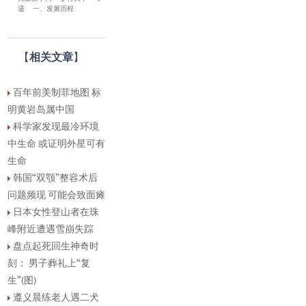
遗
一、发展历程
【
相关文章
】
百年前美制菲地图 标
明黄岩岛属中国
科学家发现最冷环境
中生命 或证明外星可有
生命
韩国“双颚”整容术后
问题频现 可能会致面瘫
日本女性登山者在珠
峰附近遭遇雪崩失踪
盘点起死回生神奇时
刻： 男子葬礼上“复
生”(图)
遵义晨练老人遇二犬