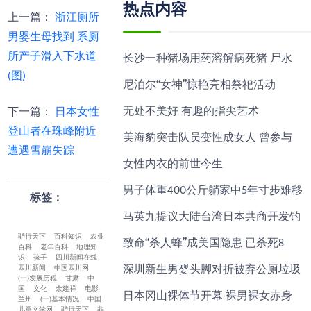
热点内容
上一篇
：
浙江厕所
男婴生母找到 系厕
所产子滑入下水道
长沙一种猪场用药溶解病死猪 尸水
(图)
尼泊尔“女神”惊艳亮相祭祀活动
无处不美好 有趣的指尖艺术
下一篇
：
日本女性
登山者在珠峰附近
美海豹突击队员变性成女人 曾参与
遭遇雪崩失踪
女性内衣的前世今生
男子体重400公斤躺家中5年寸步难移
标签：
马英九提议大陆台湾日本共商开发钓
驴行天下
百科知识
农业
致命“杀人蜂”成美国隐患 已杀死8
百科
老年百科
地理知
识
孩子
四川新闻在线
深圳新生男婴头脚对折被弃公厕垃圾
四川新闻
中国四川网
(一)发展历程
甘肃
中
国
文化
余建祥
电影
日本冈山裸体节开幕 裸男裸女赤身
兰州
(一)基本情况
中国
儿童文学网
驴行天下
非