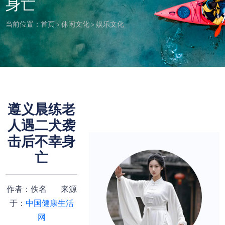
身亡
当前位置：
首页
>
休闲文化
>
娱乐文化
遵义晨练老
人遇二犬袭
击后不幸身
亡
作者：佚名 来源
于：
中国健康生活
网