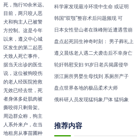
死，拖行10余米远。
科学家发现最冷环境中生命 或证明
目前，两只咬人恶
韩国“双颚”整容术后问题频现 可
犬和狗主人已被警
日本女性登山者在珠峰附近遭遇雪崩
方控制。这是今年
以来，遵义中心城
盘点起死回生神奇时刻： 男子葬礼上
区发生的第二起恶
遵义晨练老人遇二犬袭击后不幸身亡
犬致人死亡事件。
据当天出诊的医生
轮奸韩慰安妇 91岁日老兵揭露侵华
说，这位被狗咬伤
浙江厕所男婴生母找到 系厕所产子
的老人经医院抢救
盘点世界各地的极品柔术大师
无效已经去世，死
者身体多处肌肉被
俄科研人员发现猛犸象尸体 猛犸象
撕咬得只剩骨架。
周边群众称，狗主
推荐内容
人系外来户，在当
地租房从事苗圃种