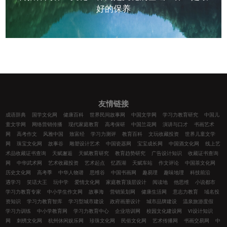
好的保养
友情链接
成语辞典
国学文化网
健康百科
世界民间故事网
中国文学网
学习力教育研究
中国儿
童文学网
网络营销传播
现代家庭教育
高考保研
中国兰花网
演讲与口才
书画艺术
网
高考作文
风雅中国
致富经
学习力测评
教育百科
文玩收藏投资
世界儿童文学
网
珠宝文化网
故事谷
雕塑设计艺术
中国瓷器网
宝宝成长网
中国酒文化网
线上艺
术品收藏证书查询
天赋邂逅
天赋教育研究
教育趋势研究
广告设计知识
收藏证书查询
网
中华武术网
艺术收藏投资
艺术起点
忆西湖
天赋车站
作文评论
中国茶文化网
历史文化网
高考季
中华人物谱
思维谷
中国书画网
趣易理
趣味地理
科技前沿
遇学习
笑话大王
玩中学
爱情文化网
家庭教育顶层设计
阅读地
他思维
小说都市
学习力教育专家
中小学生作文网
故事海
营销策划网
健康生活网
意志力教育
域名投
资知识
学习力教育智库
学习型城市建设
政府画册设计
城市品牌建设
温泉旅游度假
学习力训练
中小学教育网
学习力教育中心
企业培训网
校园文化建设网
VI设计知识
网
刺绣文化网
杭州休闲娱乐网
珍珠文化网
民俗文化网
艺术传播网
书画交易网
中