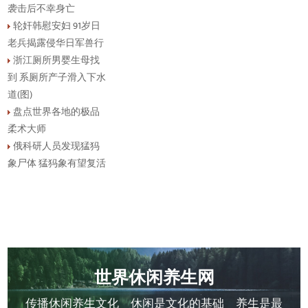
袭击后不幸身亡
轮奸韩慰安妇 91岁日
老兵揭露侵华日军兽行
浙江厕所男婴生母找
到 系厕所产子滑入下水
道(图)
盘点世界各地的极品
柔术大师
俄科研人员发现猛犸
象尸体 猛犸象有望复活
世界休闲养生网
传播休闲养生文化 休闲是文化的基础 养生是最