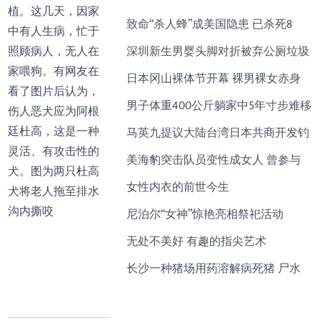
植。这几天，因家
致命“杀人蜂”成美国隐患 已杀死8
中有人生病，忙于
照顾病人，无人在
深圳新生男婴头脚对折被弃公厕垃圾
家喂狗。有网友在
日本冈山裸体节开幕 裸男裸女赤身
看了图片后认为，
男子体重400公斤躺家中5年寸步难移
伤人恶犬应为阿根
廷杜高，这是一种
马英九提议大陆台湾日本共商开发钓
灵活、有攻击性的
美海豹突击队员变性成女人 曾参与
犬。图为两只杜高
女性内衣的前世今生
犬将老人拖至排水
沟内撕咬
尼泊尔“女神”惊艳亮相祭祀活动
无处不美好 有趣的指尖艺术
长沙一种猪场用药溶解病死猪 尸水