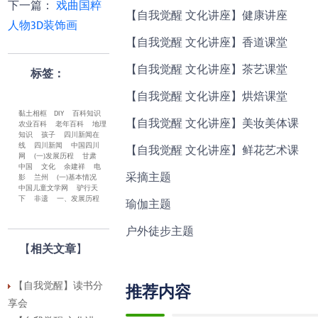
下一篇
：
戏曲国粹
【自我觉醒 文化讲座】健康讲座
人物3D装饰画
【自我觉醒 文化讲座】香道课堂
【自我觉醒 文化讲座】茶艺课堂
标签：
【自我觉醒 文化讲座】烘焙课堂
黏土相框
DIY
百科知识
【自我觉醒 文化讲座】美妆美体课
农业百科
老年百科
地理
知识
孩子
四川新闻在
线
四川新闻
中国四川
【自我觉醒 文化讲座】鲜花艺术课
网
(一)发展历程
甘肃
中国
文化
余建祥
电
采摘主题
影
兰州
(一)基本情况
中国儿童文学网
驴行天
下
非遗
一、发展历程
瑜伽主题
户外徒步主题
【
相关文章
】
【自我觉醒】读书分
推荐内容
享会