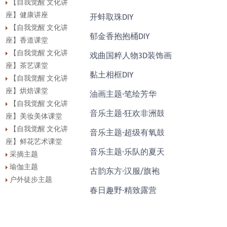
【自我觉醒 文化讲
座】健康讲座
开蚌取珠DIY
【自我觉醒 文化讲
郁金香抱抱桶DIY
座】香道课堂
【自我觉醒 文化讲
戏曲国粹人物3D装饰画
座】茶艺课堂
黏土相框DIY
【自我觉醒 文化讲
座】烘焙课堂
油画主题-笔绘芳华
【自我觉醒 文化讲
音乐主题-狂欢非洲鼓
座】美妆美体课堂
【自我觉醒 文化讲
音乐主题-超级有氧鼓
座】鲜花艺术课堂
音乐主题-乐队的夏天
采摘主题
瑜伽主题
古韵东方-汉服/旗袍
户外徒步主题
春日趣野-精致露营