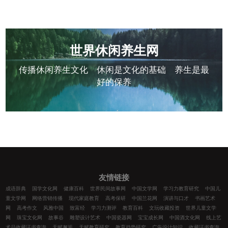
世界休闲养生网
传播休闲养生文化 休闲是文化的基础 养生是最
好的保养
友情链接
成语辞典
国学文化网
健康百科
世界民间故事网
中国文学网
学习力教育研究
中国儿
童文学网
网络营销传播
现代家庭教育
高考保研
中国兰花网
演讲与口才
书画艺术
网
高考作文
风雅中国
致富经
学习力测评
教育百科
文玩收藏投资
世界儿童文学
网
珠宝文化网
故事谷
雕塑设计艺术
中国瓷器网
宝宝成长网
中国酒文化网
线上艺
术品收藏证书查询
天赋邂逅
天赋教育研究
教育趋势研究
广告设计知识
收藏证书查询