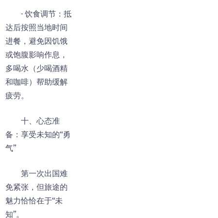
- 饮食调节：抵
达后按照当地时间
进餐，避免因饥饿
或饱腹影响作息，
多喝水（少喝酒精
和咖啡）帮助缓解
疲劳。
十、心态准
备：享受未知的“勇
气”
第一次出国难
免紧张，但旅途的
魅力恰恰在于“未
知”。