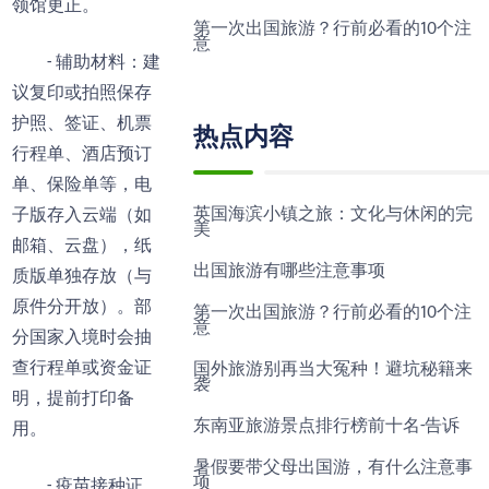
领馆更正。
第一次出国旅游？行前必看的10个注
意
- 辅助材料：建
议复印或拍照保存
护照、签证、机票
热点内容
行程单、酒店预订
单、保险单等，电
英国海滨小镇之旅：文化与休闲的完
子版存入云端（如
美
邮箱、云盘），纸
出国旅游有哪些注意事项
质版单独存放（与
原件分开放）。部
第一次出国旅游？行前必看的10个注
意
分国家入境时会抽
查行程单或资金证
国外旅游别再当大冤种！避坑秘籍来
袭
明，提前打印备
东南亚旅游景点排行榜前十名-告诉
用。
暑假要带父母出国游，有什么注意事
项
- 疫苗接种证