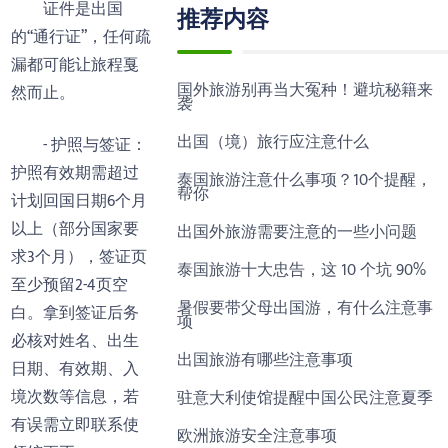
证件是出国
推荐内容
的“通行证”，任何疏
漏都可能让旅程戛
国外旅游别再当大冤种！避坑秘籍来
然而止。
袭
出国（境）旅行应注意什么
- 护照与签证：
护照有效期需超过
泰国旅游注意什么事项？10个提醒，
帮你
计划回国日期6个月
以上（部分国家要
出国外旅游需要注意的一些小问题
求3个月），签证页
泰国旅游十大忠告，这 10 个坑 90%
至少预留2-4页空
暑假要带父母出国游，有什么注意事
白。拿到签证后务
项
必核对姓名、出生
出国旅游有哪些注意事项
日期、有效期、入
境次数等信息，若
驻意大利使馆提醒中国公民注意夏季
有误需立即联系使
欧洲旅游安全注意事项